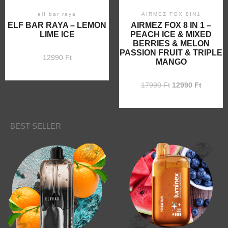
elf bar raya
AIRMEZ FOX 8IN1
ELF BAR RAYA – LEMON
AIRMEZ FOX 8 IN 1 –
LIME ICE
PEACH ICE & MIXED
BERRIES & MELON
PASSION FRUIT & TRIPLE
12990
Ft
MANGO
17990
Ft
12990
Ft
BEST SELLER