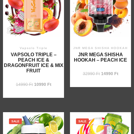
Vapsolo Triple
JNR MEGA SHISHA HOOKAH
VAPSOLO TRIPLE –
JNR MEGA SHISHA
PEACH ICE &
HOOKAH – PEACH ICE
DRAGONFRUIT ICE & MIX
FRUIT
32990
Ft
14990
Ft
14990
Ft
10990
Ft
SALE
SALE