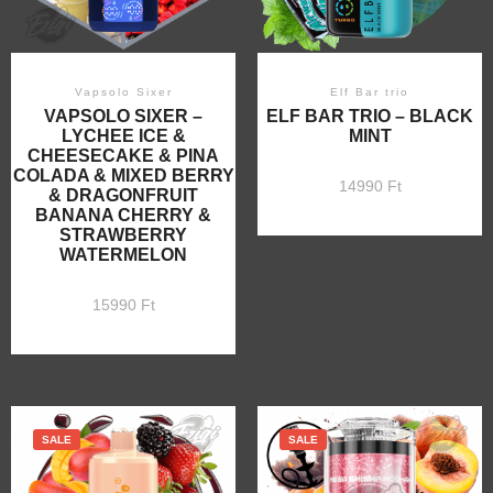
Vapsolo Sixer
Elf Bar trio
VAPSOLO SIXER –
ELF BAR TRIO – BLACK
LYCHEE ICE &
MINT
CHEESECAKE & PINA
COLADA & MIXED BERRY
14990
Ft
& DRAGONFRUIT
BANANA CHERRY &
STRAWBERRY
WATERMELON
15990
Ft
SALE
SALE