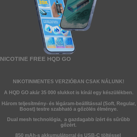
NICOTINE FREE HQD GO
NIKOTINMENTES VERZIÓBAN CSAK NÁLUNK!
A
HQD GO
akár
35 000 slukkot
is kínál egy készülékben.
Három teljesítmény- és légáram-beállítással (Soft, Regular,
Boost) testre szabható a gőzölés élménye.
Dual mesh
technológia, a gazdagabb ízért és sűrűbb
gőzért.
850 mAh-s akkumulátorral
és USB-C töltéssel