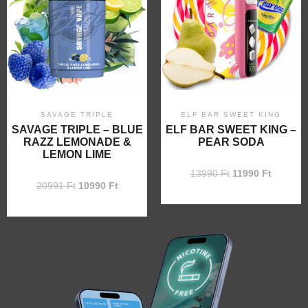
SAVAGE TRIPLE
ELF BAR SWEET KING
SAVAGE TRIPLE – BLUE
ELF BAR SWEET KING –
RAZZ LEMONADE &
PEAR SODA
LEMON LIME
13990
Ft
11990
Ft
20991
Ft
10990
Ft