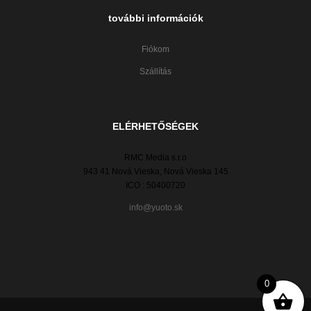
további információk
Fiókom
Szállítás
ELÉRHETŐSÉGEK
RMC Media s.r.o
943 41 Nová Vieska, Nová Vieska 145
ICO : 50400720
info@yuoto.sk
0