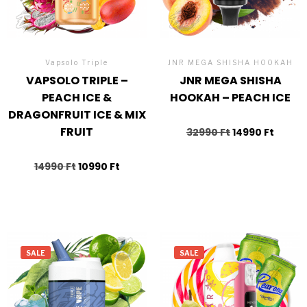
Vapsolo Triple
JNR MEGA SHISHA HOOKAH
VAPSOLO TRIPLE –
JNR MEGA SHISHA
PEACH ICE &
HOOKAH – PEACH ICE
DRAGONFRUIT ICE & MIX
FRUIT
32990
Ft
14990
Ft
14990
Ft
10990
Ft
SALE
SALE