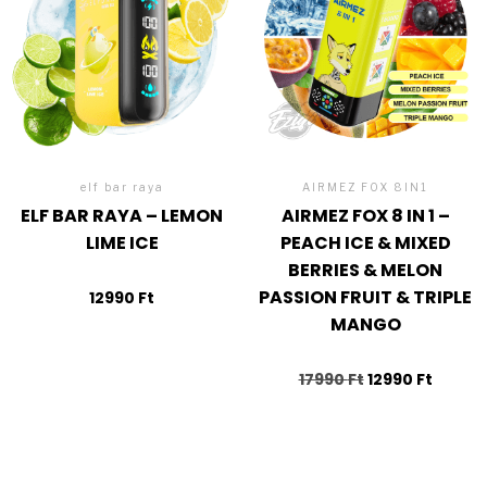
elf bar raya
AIRMEZ FOX 8IN1
ELF BAR RAYA – LEMON
AIRMEZ FOX 8 IN 1 –
LIME ICE
PEACH ICE & MIXED
BERRIES & MELON
PASSION FRUIT & TRIPLE
12990
Ft
MANGO
17990
Ft
12990
Ft