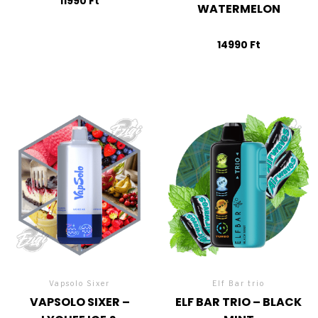
11990
Ft
WATERMELON
14990
Ft
Vapsolo Sixer
Elf Bar trio
VAPSOLO SIXER –
ELF BAR TRIO – BLACK