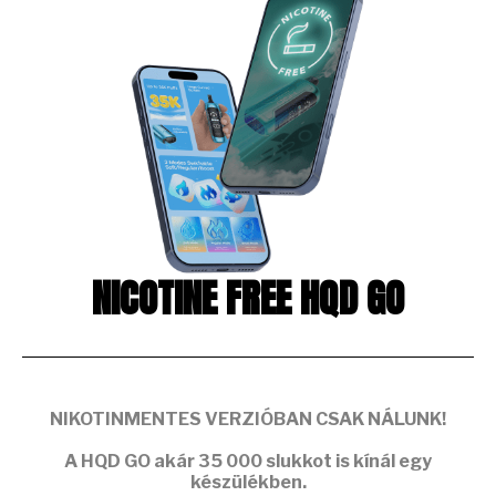
NICOTINE FREE HQD GO
NIKOTINMENTES VERZIÓBAN CSAK NÁLUNK!
A
HQD GO
akár
35 000 slukkot
is kínál egy
készülékben.