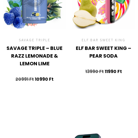
SAVAGE TRIPLE
ELF BAR SWEET KING
SAVAGE TRIPLE – BLUE
ELF BAR SWEET KING –
RAZZ LEMONADE &
PEAR SODA
LEMON LIME
13990
Ft
11990
Ft
20991
Ft
10990
Ft