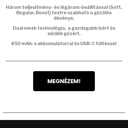
Három teljesítmény- és légáram-beállítással (Soft,
Regular, Boost) testre szabható a gőzölés
élménye.
Dual mesh
technológia, a gazdagabb ízért és
sűrűbb gőzért.
850 mAh-s akkumulátorral
és USB-C töltéssel
MEGNÉZEM!