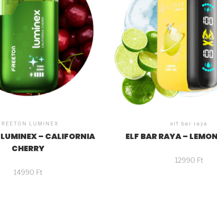
FREETON LUMINEX
elf bar raya
LUMINEX – CALIFORNIA
ELF BAR RAYA – LEMON
CHERRY
12990
Ft
14990
Ft