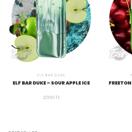
ELF BAR DUKE
ELF BAR DUKE – SOUR APPLE ICE
FREETON 
11990
Ft