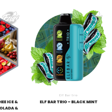
Elf Bar trio
EE ICE &
ELF BAR TRIO – BLACK MINT
COLADA &