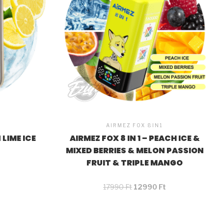
AIRMEZ FOX 8IN1
 LIME ICE
AIRMEZ FOX 8 IN 1 – PEACH ICE &
MIXED BERRIES & MELON PASSION
FRUIT & TRIPLE MANGO
17990
Ft
12990
Ft