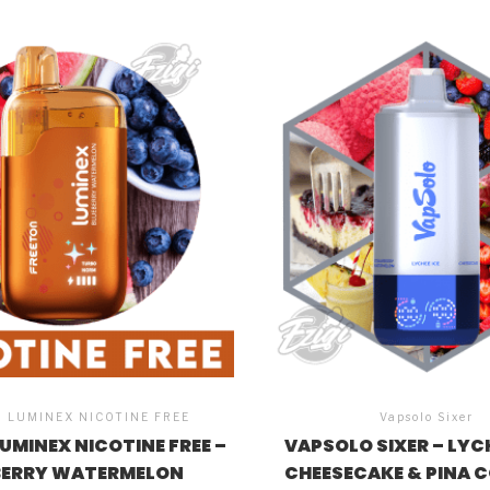
 LUMINEX NICOTINE FREE
Vapsolo Sixer
UMINEX NICOTINE FREE –
VAPSOLO SIXER – LYCH
BERRY WATERMELON
CHEESECAKE & PINA 