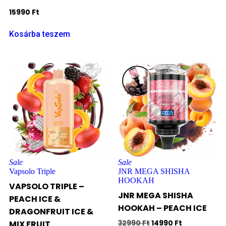
15990
Ft
Kosárba teszem
Sale
Sale
Vapsolo Triple
JNR MEGA SHISHA
HOOKAH
VAPSOLO TRIPLE –
JNR MEGA SHISHA
PEACH ICE &
HOOKAH – PEACH ICE
DRAGONFRUIT ICE &
MIX FRUIT
32990
Ft
14990
Ft