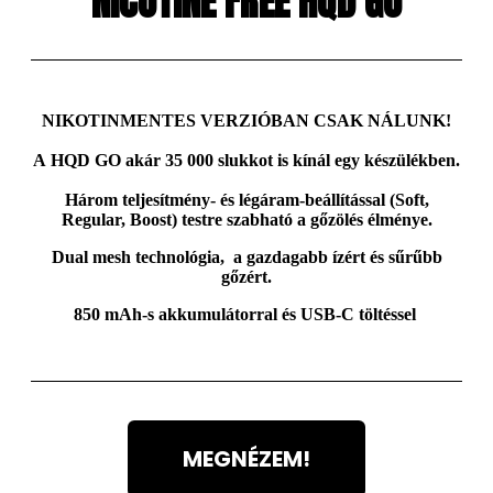
NICOTINE FREE HQD GO
NIKOTINMENTES VERZIÓBAN CSAK NÁLUNK!
A
HQD GO
akár
35 000 slukkot
is kínál egy készülékben.
Három teljesítmény- és légáram-beállítással (Soft,
Regular, Boost) testre szabható a gőzölés élménye.
Dual mesh
technológia, a gazdagabb ízért és sűrűbb
gőzért.
850 mAh-s akkumulátorral
és USB-C töltéssel
MEGNÉZEM!