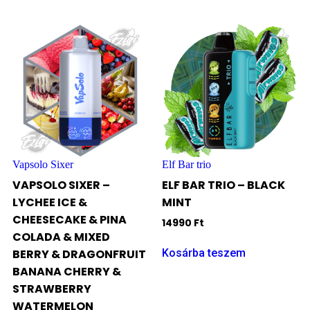
Vapsolo Sixer
Elf Bar trio
VAPSOLO SIXER –
ELF BAR TRIO – BLACK
LYCHEE ICE &
MINT
CHEESECAKE & PINA
14990
Ft
COLADA & MIXED
Kosárba teszem
BERRY & DRAGONFRUIT
BANANA CHERRY &
STRAWBERRY
WATERMELON