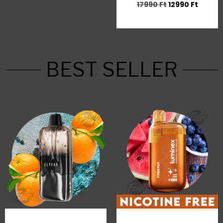
17990
Ft
12990
Ft
BEST SELLER