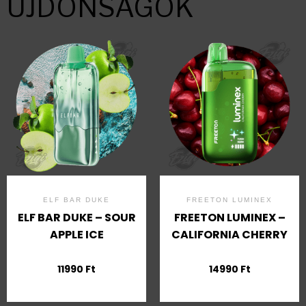
ÚJDONSÁGOK
ELF BAR DUKE
FREETON LUMINEX
ELF BAR DUKE – SOUR
FREETON LUMINEX –
APPLE ICE
CALIFORNIA CHERRY
11990
Ft
14990
Ft