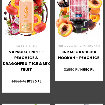
Vapsolo Triple
JNR MEGA SHISHA HOOKAH
VAPSOLO TRIPLE –
JNR MEGA SHISHA
PEACH ICE &
HOOKAH – PEACH ICE
DRAGONFRUIT ICE & MIX
FRUIT
32990
Ft
14990
Ft
14990
Ft
10990
Ft