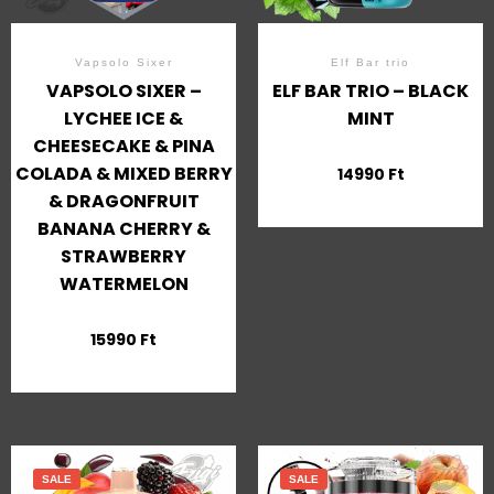
Vapsolo Sixer
Elf Bar trio
VAPSOLO SIXER –
ELF BAR TRIO – BLACK
LYCHEE ICE &
MINT
CHEESECAKE & PINA
COLADA & MIXED BERRY
14990
Ft
& DRAGONFRUIT
BANANA CHERRY &
STRAWBERRY
WATERMELON
15990
Ft
SALE
SALE