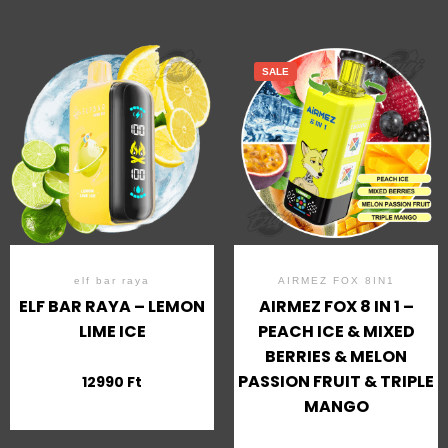
SALE
elf bar raya
AIRMEZ FOX 8IN1
ELF BAR RAYA – LEMON
AIRMEZ FOX 8 IN 1 –
LIME ICE
PEACH ICE & MIXED
BERRIES & MELON
PASSION FRUIT & TRIPLE
12990
Ft
MANGO