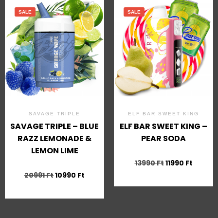
SALE
SALE
SAVAGE TRIPLE
ELF BAR SWEET KING
SAVAGE TRIPLE – BLUE
ELF BAR SWEET KING –
RAZZ LEMONADE &
PEAR SODA
LEMON LIME
13990
Ft
11990
Ft
20991
Ft
10990
Ft