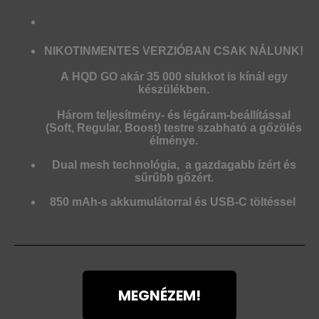
NIKOTINMENTES VERZIÓBAN CSAK NÁLUNK!
A
HQD GO
akár
35 000 slukkot
is kínál egy
készülékben.
Három teljesítmény- és légáram-beállítással
(Soft, Regular, Boost) testre szabható a gőzölés
élménye.
Dual mesh
technológia, a gazdagabb ízért és
sűrűbb gőzért.
850 mAh-s akkumulátorral
és USB-C töltéssel
MEGNÉZEM!