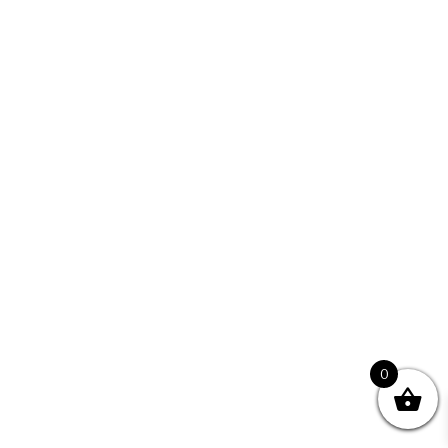
Fiókom
Szállítás
ELÉRHETŐSÉGEK
RMC Media s.r.o
943 41 Nová Vieska, Nová Vieska 145
ICO : 50400720
info@yuoto.sk
0
©2022 EZIGI. Minden jog fenntartva.